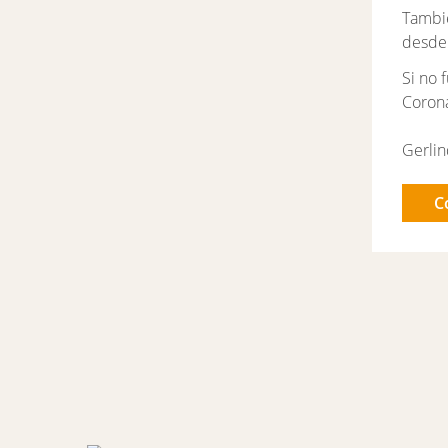
Tambié
desde
Si no 
Corona
Gerlin
C