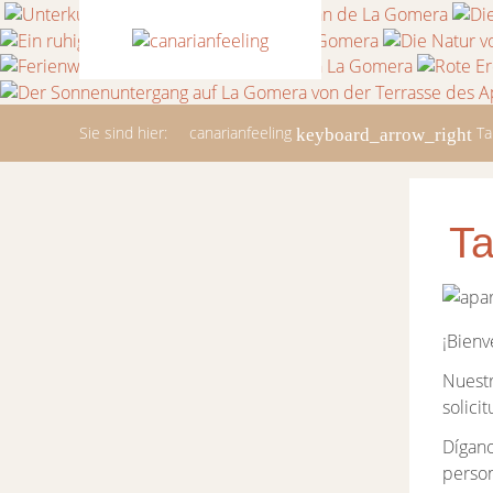
Sie sind hier:
canarianfeeling
Ta
Ta
¡Bienv
Nuestr
solicit
Dígano
person