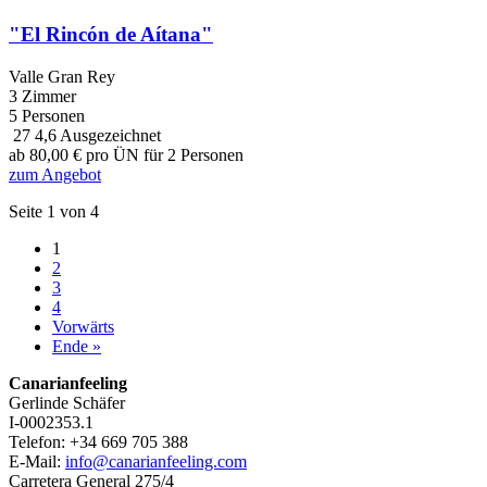
"El Rincón de Aítana"
Valle Gran Rey
3 Zimmer
5 Personen
27
4,6
Ausgezeichnet
ab
80,00
€
pro ÜN für 2 Personen
zum Angebot
Seite 1 von 4
1
2
3
4
Vorwärts
Ende »
Canarianfeeling
Gerlinde Schäfer
I-0002353.1
Telefon: +34 669 705 388
E-Mail:
info@canarianfeeling.com
Carretera General 275/4